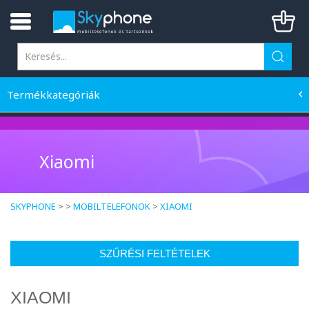
Termékkategóriák
Xiaomi
SKYPHONE
> >
MOBILTELEFONOK
>
XIAOMI
SZŰRÉSI FELTÉTELEK
XIAOMI