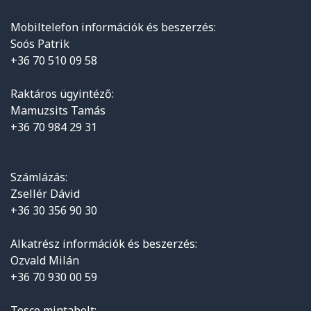
Mobiltelefon információk és beszerzés:
Soós Patrik
+36 70 510 09 58
Raktáros ügyintéző:
Mamuzsits Tamás
+36 70 984 29 31
Számlázás:
Zsellér Dávid
+36 30 356 90 30
Alkatrész információk és beszerzés:
Ozvald Milán
+36 70 930 00 59
Tesco mintabolt: