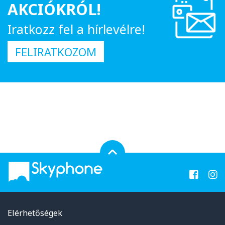
AKCIÓKRÓL!
Iratkozz fel a hírlevélre!
FELIRATKOZOM
Elérhetőségek