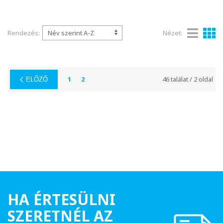
Rendezés:
Nézet:
1
2
46 találat / 2 oldal
ELŐZŐ
HA ÉRTESÜLNI
SZERETNÉL AZ